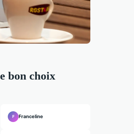
le bon choix
Franceline
F