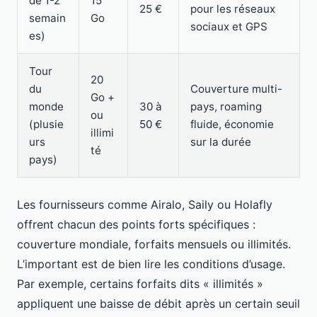
de 1-2
15
25 €
pour les réseaux
semain
Go
sociaux et GPS
es)
Tour
20
du
Couverture multi-
Go +
monde
30 à
pays, roaming
ou
(plusie
50 €
fluide, économie
illimi
urs
sur la durée
té
pays)
Les fournisseurs comme Airalo, Saily ou Holafly
offrent chacun des points forts spécifiques :
couverture mondiale, forfaits mensuels ou illimités.
L’important est de bien lire les conditions d’usage.
Par exemple, certains forfaits dits « illimités »
appliquent une baisse de débit après un certain seuil