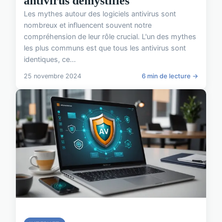
antivirus démystifiés
Les mythes autour des logiciels antivirus sont
nombreux et influencent souvent notre
compréhension de leur rôle crucial. L'un des mythes
les plus communs est que tous les antivirus sont
identiques, ce...
25 novembre 2024
6 min de lecture →