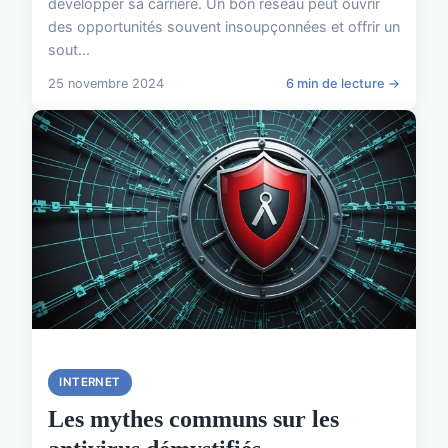
développer sa carrière. Un bon réseau peut ouvrir
des opportunités souvent insoupçonnées et offrir un
sout...
25 novembre 2024
6 min de lecture →
INTERNET
Les mythes communs sur les